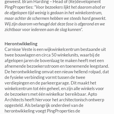
geweest. Bram Harding – Head of (Re)development
PingProperties:
“Voor bezoekers lijkt het daarom alsof er
de afgelopen tijd weinig is gedaan in het winkelcentrum,
maar achter de schermen hebben we steeds hard gewerkt.
Wij zijn daarom verheugd dat deze fase is afgerond en we
zichtbaar voor iedereen aan de slag kunnen”.
Herontwikkeling
Carnisse Veste is een wijkwinkelcentrum bestaande uit
twee bouwlagen en circa 50 winkelunits, waarbij de
afgelopen jaren de bovenlaag te maken heeft met een
afnemende bezoekersstroom en toenemende leegstand.
De herontwikkeling omvat een nieuw hellend rolpad, dat
de fysieke verbinding vormt tussen de twee
verdiepingen en de parkeergarage. Dit maakt het
winkelcentrum tot één geheel, en zijn alle winkels voor
de bezoekers met één winkelkar bereikbaar. Apto
Architects heeft hiervoor het architectonisch ontwerp
opgesteld. Als belangrijk onderdeel van de
herontwikkeling voegt PingProperties de